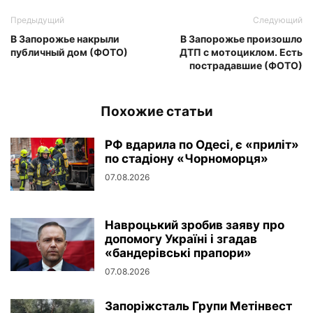
Предыдущий
Следующий
В Запорожье накрыли
В Запорожье произошло
публичный дом (ФОТО)
ДТП с мотоциклом. Есть
пострадавшие (ФОТО)
Похожие статьи
РФ вдарила по Одесі, є «приліт»
по стадіону «Чорноморця»
07.08.2026
Навроцький зробив заяву про
допомогу Україні і згадав
«бандерівські прапори»
07.08.2026
Запоріжсталь Групи Метінвест