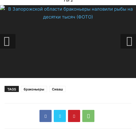
1
of 2
TAGS
браконьеры
Сиваш