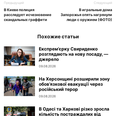
Предыдущий
Следующий
В Киеве полиция
В игральные дома
расследует исчезновение
Запорожья опять нагрянули
скандальных граффити
люди с оружием (ФОТО)
Похожие статьи
Експрем’єрку Свириденко
розглядають на нову посаду, —
джерело
09.08.2026
На Херсонщині розширили зону
обов’язкової евакуації через
російський терор
09.08.2026
В Одесі та Харкові різко зросла
кількість постраждалих від