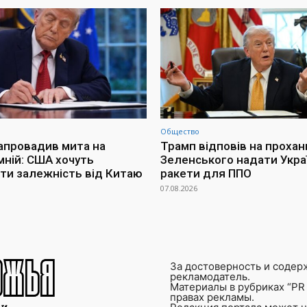
Общество
апровадив мита на
Трамп відповів на прохан
мній: США хочуть
Зеленського надати Украї
ти залежність від Китаю
ракети для ППО
07.08.2026
За достоверность и содер
рекламодатель.
Материалы в рубриках “PR 
правах рекламы.