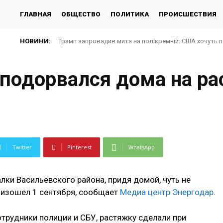
ГЛАВНАЯ
ОБЩЕСТВО
ПОЛИТИКА
ПРОИСШЕСТВИЯ
НОВИНИ:
Трамп запровадив мита на полікремній: США хочуть 
 подорвался дома на р
Twitter
Pinterest
WhatsApp
лки Васильевского района, придя домой, чуть не
оизошел 1 сентября, сообщает
Медиа центр Энергодар
.
трудники полиции и СБУ, растяжку сделали при