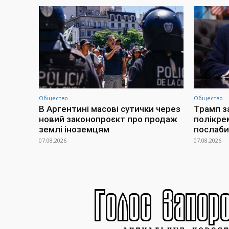
Общество
Общество
В Аргентині масові сутички через
Трамп з
новий законопроєкт про продаж
полікре
землі іноземцям
послаби
07.08.2026
07.08.2026