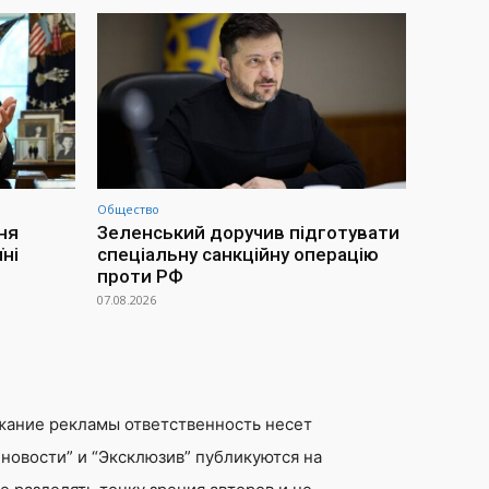
Общество
ня
Зеленський доручив підготувати
ні
спеціальну санкційну операцію
проти РФ
07.08.2026
жание рекламы ответственность несет
новости” и “Эксклюзив” публикуются на