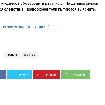
ам удалось обезвредить растяжку. На данный момент
ся следствие. Правоохранители пытаются выяснить,
S
граната
растяжка
ok
Twitter
Pinterest
WhatsApp