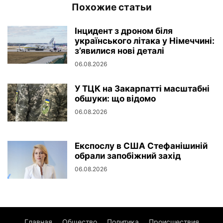
Похожие статьи
Інцидент з дроном біля
українського літака у Німеччині:
з’явилися нові деталі
06.08.2026
У ТЦК на Закарпатті масштабні
обшуки: що відомо
06.08.2026
Експослу в США Стефанішиній
обрали запобіжний захід
06.08.2026
Главная
Общество
Политика
Происшествия