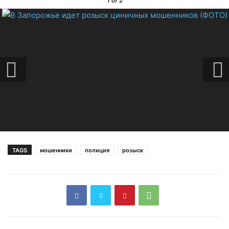
1
of 2
TAGS
мошенники
полиция
розыск