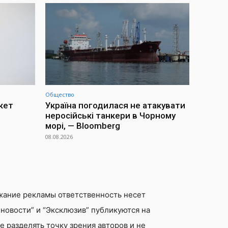
Общество
акет
Україна погодилася не атакувати
неросійські танкери в Чорному
морі, — Bloomberg
08.08.2026
жание рекламы ответственность несет
новости” и “Эксклюзив” публикуются на
 разделять точку зрения авторов и не