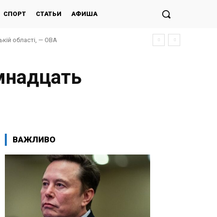
СПОРТ
СТАТЬИ
АФИША
кій області, — ОВА
емнадцать
ВАЖЛИВО