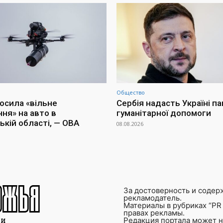
Общество
осила «вільне
Сербія надасть Україні п
ня» на авто в
гуманітарної допомоги
ькій області, — ОВА
08.08.2026
За достоверность и содер
рекламодатель.
Материалы в рубриках “PR 
правах рекламы.
Редакция портала может не