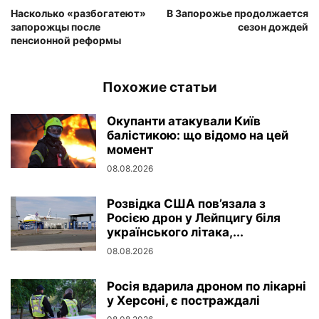
Насколько «разбогатеют»
В Запорожье продолжается
запорожцы после
сезон дождей
пенсионной реформы
Похожие статьи
Окупанти атакували Київ
балістикою: що відомо на цей
момент
08.08.2026
Розвідка США пов’язала з
Росією дрон у Лейпцигу біля
українського літака,...
08.08.2026
Росія вдарила дроном по лікарні
у Херсоні, є постраждалі