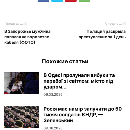
Предыдущий
Следующий
В Запорожье мужчина
Полиция раскрыла
попался на воровстве
преступление за 1 день
кабеля (ФОТО)
Похожие статьи
В Одесі пролунали вибухи та
перебої зі світлом: місто під
ударом...
09.08.2026
Росія має намір залучити до 50
тисяч солдатів КНДР, —
Зеленський
09.08.2026