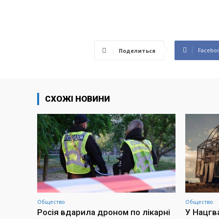
Facebo
Поделиться
СХОЖІ НОВИНИ
Общество
Общество
Росія вдарила дроном по лікарні
У Нацгв