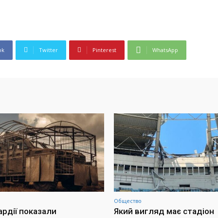
ok
Twitter
Pinterest
WhatsApp
Общество
ардії показали
Який вигляд має стадіон