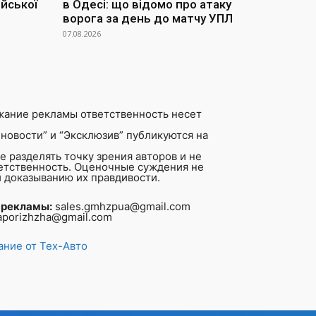
йської
в Одесі: що відомо про атаку
ворога за день до матчу УПЛ
07.08.2026
жание рекламы ответственность несет
новости” и “Эксклюзив” публикуются на
 разделять точку зрения авторов и не
ветственность. Оценочные суждения не
 доказыванию их правдивости.
 рекламы:
sales.gmhzpua@gmail.com
aporizhzha@gmail.com
ние от Тех-Авто