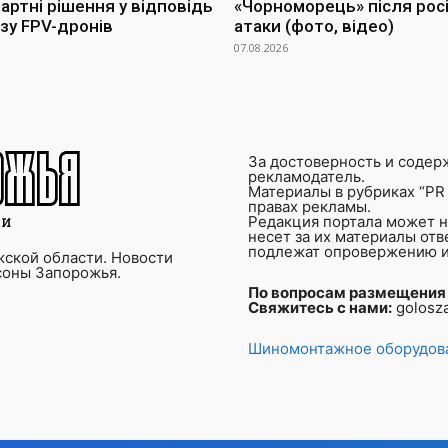
артні рішення у відповідь
«Чорноморець» після росі
озу FPV-дронів
атаки (фото, відео)
07.08.2026
За достоверность и содер
рекламодатель.
Материалы в рубриках “PR 
правах рекламы.
Редакция портала может не
несет за их материалы от
подлежат опровержению и
ской области. Новости
соны Запорожья.
По вопросам размещения
Свяжитесь с нами:
golosz
Шиномонтажное оборудова