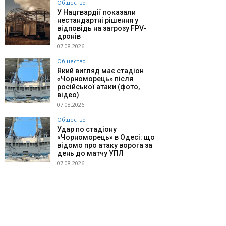
Общество
У Нацгвардії показали
нестандартні рішення у
відповідь на загрозу FPV-
дронів
07.08.2026
Общество
Який вигляд має стадіон
«Чорноморець» після
російської атаки (фото,
відео)
07.08.2026
Общество
Удар по стадіону
«Чорноморець» в Одесі: що
відомо про атаку ворога за
день до матчу УПЛ
07.08.2026