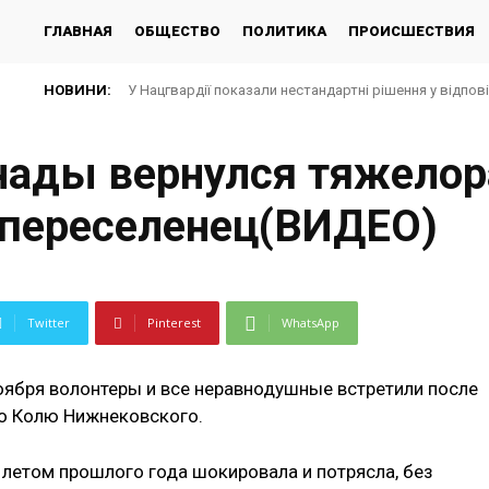
ГЛАВНАЯ
ОБЩЕСТВО
ПОЛИТИКА
ПРОИСШЕСТВИЯ
НОВИНИ:
У Нацгвардії показали нестандартні рішення у відпов
нады вернулся тяжело
 переселенец(ВИДЕО)
Twitter
Pinterest
WhatsApp
оября волонтеры и все неравнодушные встретили после
о Колю Нижнековского.
летом прошлого года шокировала и потрясла, без