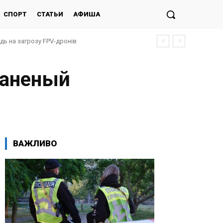
СПОРТ
СТАТЬИ
АФИША
ідь на загрозу FPV-дронів
раненый
ВАЖЛИВО