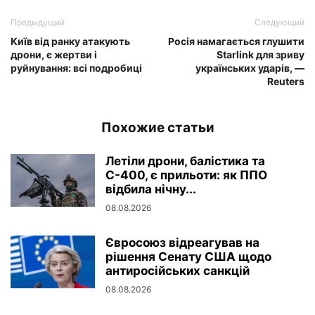
Предыдущий
Следующий
Київ від ранку атакують
Росія намагається глушити
дрони, є жертви і
Starlink для зриву
руйнування: всі подробиці
українських ударів, —
Reuters
Похожие статьи
Летіли дрони, балістика та
С-400, є прильоти: як ППО
відбила нічну...
08.08.2026
Євросоюз відреагував на
рішення Сенату США щодо
антиросійських санкцій
08.08.2026