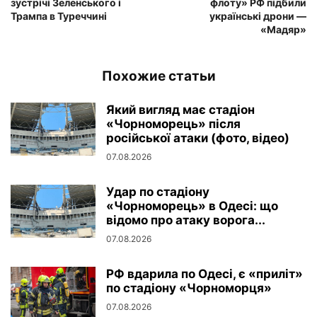
зустрічі Зеленського і
флоту» РФ підбили
Трампа в Туреччині
українські дрони —
«Мадяр»
Похожие статьи
Який вигляд має стадіон
«Чорноморець» після
російської атаки (фото, відео)
07.08.2026
Удар по стадіону
«Чорноморець» в Одесі: що
відомо про атаку ворога...
07.08.2026
РФ вдарила по Одесі, є «приліт»
по стадіону «Чорноморця»
07.08.2026