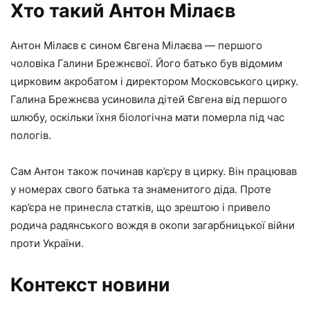
Хто такий Антон Мілаєв
Антон Мілаєв є сином Євгена Мілаєва — першого
чоловіка Галини Брежнєвої. Його батько був відомим
цирковим акробатом і директором Московського цирку.
Галина Брежнєва усиновила дітей Євгена від першого
шлюбу, оскільки їхня біологічна мати померла під час
пологів.
Сам Антон також починав кар’єру в цирку. Він працював
у номерах свого батька та знаменитого діда. Проте
кар’єра не принесла статків, що зрештою і привело
родича радянського вождя в окопи загарбницької війни
проти України.
Контекст новини