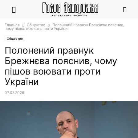
Главная
Общество
Полонений правнук Брежнєва пояснив,
чому пішов воювати проти України
Общество
Полонений правнук
Брежнєва пояснив, чому
пішов воювати проти
України
07.07.2026