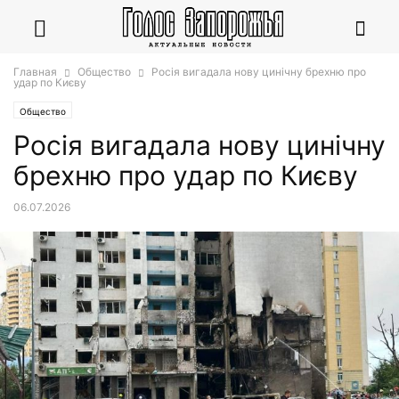
Главная
Общество
Росія вигадала нову цинічну брехню про
удар по Києву
Общество
Росія вигадала нову цинічну
брехню про удар по Києву
06.07.2026