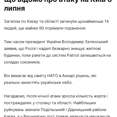
липня
Загалом по Києву та області загинули щонайменше 14
людей, ще майже 60 отримали поранення.
Тим часом президент України Володимир Зеленський
заявив, що Росія і надалі безкарно знищує житлові
будинки, поки ракети до систем Patriot залишаються на
складах союзників.
Він вимагає від саміту НАТО в Анкарі рішень, які
реально захистять українське небо.
Нагадаємо, після нічної атаки зросла кількість жертв і
постраждалих у столиці та області. Найбільших
руйнувань зазнали Подільський і Дарницький райони
Києва, а у Вишневому досі триває евакуація мешканців