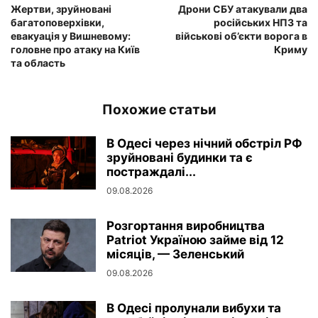
Жертви, зруйновані
Дрони СБУ атакували два
багатоповерхівки,
російських НПЗ та
евакуація у Вишневому:
військові об’єкти ворога в
головне про атаку на Київ
Криму
та область
Похожие статьи
В Одесі через нічний обстріл РФ
зруйновані будинки та є
постраждалі...
09.08.2026
Розгортання виробництва
Patriot Україною займе від 12
місяців, — Зеленський
09.08.2026
В Одесі пролунали вибухи та