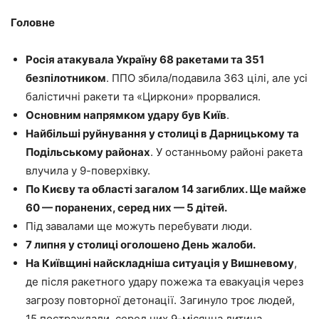
Головне
Росія атакувала Україну 68 ракетами та 351
безпілотником
. ППО збила/подавила 363 цілі, але усі
балістичні ракети та «Циркони» прорвалися.
Основним напрямком удару був Київ
.
Найбільші руйнування у столиці в Дарницькому та
Подільському районах
. У останньому районі ракета
влучила у 9-поверхівку.
По Києву та області загалом 14 загиблих. Ще майже
60 — поранених, серед них — 5 дітей.
Під завалами ще можуть перебувати люди.
7 липня у столиці оголошено День жалоби.
На Київщині найскладніша ситуація у Вишневому
,
де після ракетного удару пожежа та евакуація через
загрозу повторної детонації. Загинуло троє людей,
15 постраждали, серед них 9-місячна дитина.