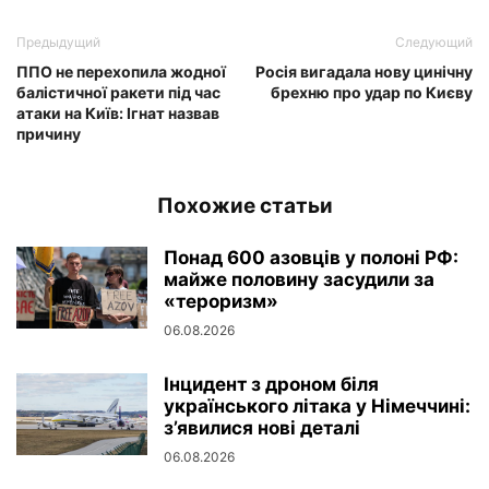
Предыдущий
Следующий
ППО не перехопила жодної
Росія вигадала нову цинічну
балістичної ракети під час
брехню про удар по Києву
атаки на Київ: Ігнат назвав
причину
Похожие статьи
Понад 600 азовців у полоні РФ:
майже половину засудили за
«тероризм»
06.08.2026
Інцидент з дроном біля
українського літака у Німеччині:
з’явилися нові деталі
06.08.2026