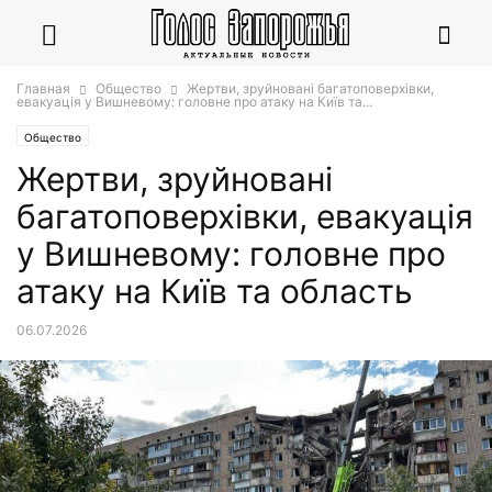
Главная
Общество
Жертви, зруйновані багатоповерхівки,
евакуація у Вишневому: головне про атаку на Київ та...
Общество
Жертви, зруйновані
багатоповерхівки, евакуація
у Вишневому: головне про
атаку на Київ та область
06.07.2026