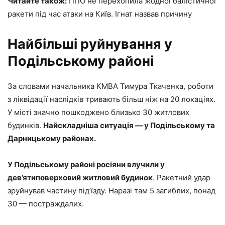
Читайте також:
ППО не перехопила жодної балістичної
ракети під час атаки на Київ. Ігнат назвав причину
Найбільші руйнування у
Подільському районі
За словами начальника КМВА Тимура Ткаченка, роботи
з ліквідації наслідків тривають більш ніж на 20 локаціях.
У місті значно пошкоджено близько 30 житлових
будинків.
Найскладніша ситуація — у Подільському та
Дарницькому районах.
У Подільському районі росіяни влучили у
дев’ятиповерховий житловий будинок
. Ракетний удар
зруйнував частину під’їзду. Наразі там 5 загиблих, понад
30 — постраждалих.