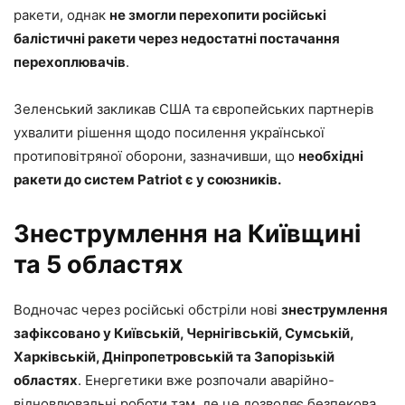
ракети, однак
не змогли перехопити російські
балістичні ракети через недостатні постачання
перехоплювачів
.
Зеленський закликав США та європейських партнерів
ухвалити рішення щодо посилення української
протиповітряної оборони, зазначивши, що
необхідні
ракети до систем Patriot є у союзників.
Знеструмлення на Київщині
та 5 областях
Водночас через російські обстріли нові
знеструмлення
зафіксовано у Київській, Чернігівській, Сумській,
Харківській, Дніпропетровській та Запорізькій
областях
. Енергетики вже розпочали аварійно-
відновлювальні роботи там, де це дозволяє безпекова