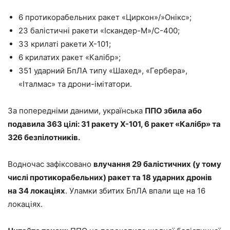
6 протикорабельних ракет «Циркон»/»Онікс»;
23 балістичні ракети «Іскандер-М»/С-400;
33 крилаті ракети Х-101;
6 крилатих ракет «Калібр»;
351 ударний БпЛА типу «Шахед», «Гербера»,
«Італмас» та дрони-імітатори.
За попередніми даними, українська
ППО збила або
подавила 363 цілі: 31 ракету Х-101, 6 ракет «Калібр» та
326 безпілотників.
Водночас зафіксовано
влучання 29 балістичних (у тому
числі протикорабельних) ракет та 18 ударних дронів
на 34 локаціях
. Уламки збитих БпЛА впали ще на 16
локаціях.