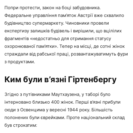
Попри протести, закон на боці забудовника.
Федеральне управління пам’яток Австрії вже схвалило
будівництво супермаркету. Чиновники провели
експертизу залишків будівель і вирішили, що вцілілих
фрагментів «недостатньо для отримання статусу
охоронюваної пам’ятки». Тепер на місці, де сотні жінок
страждали від рабської праці, розвантажуватимуть фури
з продуктами.
Ким були в’язні Гіртенбергу
Згідно з путівниками Маутхаузена, у таборі було
інтерновано близько 400 жінок. Перші в’язні прибули
сюди з Освенцима у вересні 1944 року. Більшість
полонених були єврейками. Проте національний склад
був строкатим: