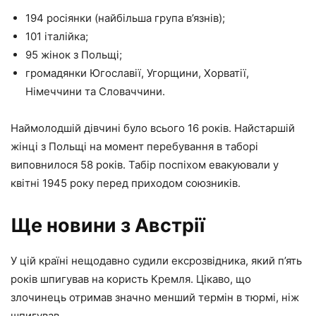
194 росіянки (найбільша група в’язнів);
101 італійка;
95 жінок з Польщі;
громадянки Югославії, Угорщини, Хорватії,
Німеччини та Словаччини.
Наймолодшій дівчині було всього 16 років. Найстаршій
жінці з Польщі на момент перебування в таборі
виповнилося 58 років. Табір поспіхом евакуювали у
квітні 1945 року перед приходом союзників.
Ще новини з Австрії
У цій країні нещодавно судили ексрозвідника, який п’ять
років шпигував на користь Кремля. Цікаво, що
злочинець отримав значно менший термін в тюрмі, ніж
шпигував.