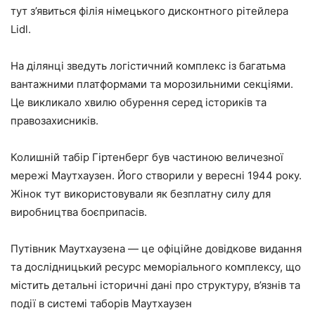
тут з’явиться філія німецького дисконтного рітейлера
Lidl.
На ділянці зведуть логістичний комплекс із багатьма
вантажними платформами та морозильними секціями.
Це викликало хвилю обурення серед істориків та
правозахисників.
Колишній табір Гіртенберг був частиною величезної
мережі Маутхаузен. Його створили у вересні 1944 року.
Жінок тут використовували як безплатну силу для
виробництва боєприпасів.
Путівник Маутхаузена — це офіційне довідкове видання
та дослідницький ресурс меморіального комплексу, що
містить детальні історичні дані про структуру, в’язнів та
події в системі таборів Маутхаузен