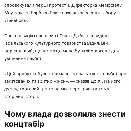
спровокували перші протести. Директорка Меморіалу
Маутхаузен Барбара Глюк назвала знесення табору
«ганьбою».
Свою позицію висловив і Оскар Дойч, президент
Ізраїльського культурного товариства Відня. Він
переконаний, що це місце мало бути збережене для
увічнення пам’яті.
«Цей прибуток було отримано тут за рахунок пам’яті про
закатованих та вбитих жінок», — сказав Дойч. На його
думку, торговий центр не має перекривати темні
сторінки історії.
Чому влада дозволила знести
концтабір