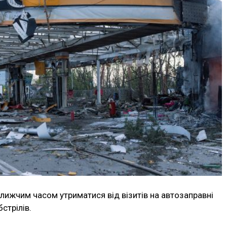
лижчим часом утриматися від візитів на автозаправні
стрілів.