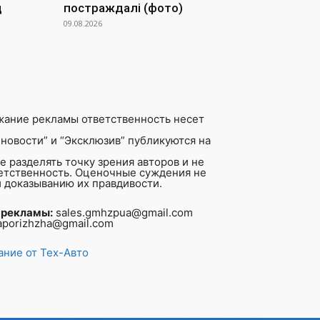
д
постраждалі (фото)
09.08.2026
жание рекламы ответственность несет
новости” и “Эксклюзив” публикуются на
 разделять точку зрения авторов и не
ветственность. Оценочные суждения не
 доказыванию их правдивости.
 рекламы:
sales.gmhzpua@gmail.com
aporizhzha@gmail.com
ние от Тех-Авто