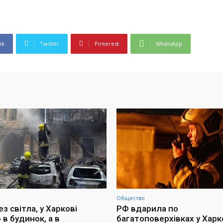
ok
Twitter
Pinterest
WhatsApp
Общество
з світла, у Харкові
РФ вдарила по
 в будинок, а в
багатоповерхівках у Харко