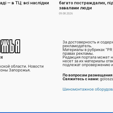
ді — в ТЦ: всі наслідки
багато постраждалих, пі
завалами люди
09.08.2026
За достоверность и содер
рекламодатель.
Материалы в рубриках “PR 
правах рекламы.
Редакция портала может не
несет за их материалы от
подлежат опровержению и
ской области. Новости
соны Запорожья.
По вопросам размещения
Свяжитесь с нами:
golosz
Шиномонтажное оборудова