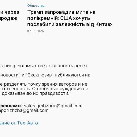
Общество
ки через
Трамп запровадив мита на
 продаж
полікремній: США хочуть
послабити залежність від Китаю
07.08.2026
жание рекламы ответственность несет
новости” и “Эксклюзив” публикуются на
 разделять точку зрения авторов и не
ветственность. Оценочные суждения не
 доказыванию их правдивости.
 рекламы:
sales.gmhzpua@gmail.com
aporizhzha@gmail.com
ние от Тех-Авто