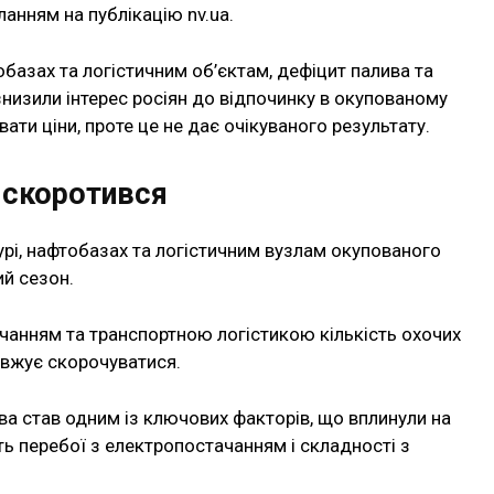
анням на публікацію nv.ua.
обазах та логістичним об’єктам, дефіцит палива та
низили інтерес росіян до відпочинку в окупованому
ати ціни, проте це не дає очікуваного результату.
о скоротився
турі, нафтобазах та логістичним вузлам окупованого
й сезон.
ачанням та транспортною логістикою кількість охочих
овжує скорочуватися.
а став одним із ключових факторів, що вплинули на
ь перебої з електропостачанням і складності з