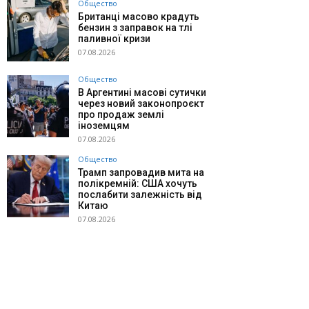
Общество
Британці масово крадуть
бензин з заправок на тлі
паливної кризи
07.08.2026
Общество
В Аргентині масові сутички
через новий законопроєкт
про продаж землі
іноземцям
07.08.2026
Общество
Трамп запровадив мита на
полікремній: США хочуть
послабити залежність від
Китаю
07.08.2026