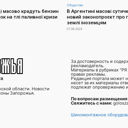
Общество
і масово крадуть бензин
В Аргентині масові сутич
ок на тлі паливної кризи
новий законопроєкт про
землі іноземцям
07.08.2026
За достоверность и содер
рекламодатель.
Материалы в рубриках “PR 
правах рекламы.
Редакция портала может не
несет за их материалы от
подлежат опровержению и
ской области. Новости
соны Запорожья.
По вопросам размещения
Свяжитесь с нами:
golosz
Шиномонтажное оборудова