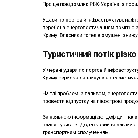
Про це повідомляє РБК-Україна із посил
Удари по портовій інфраструктурі, нафт
перебої з енергопостачанням помітно з
Криму. Власники готелів змушені знижув
Туристичний потік різк
У червні удари по портовій інфраструк
Криму серйозно вплинули на туристични
На тлі проблем із паливом, енергопост
провести відпустку на півострові прод
За наявною інформацією, дефіцит палив
плани туристів. Додатковий вплив мают
транспортним сполученням.