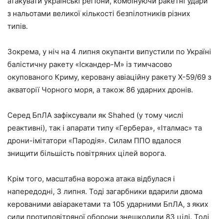
атакувати українські регіони, комбінуючи ракетні удари
з нальотами великої кількості безпілотників різних
типів.
Зокрема, у ніч на 4 липня окупанти випустили по Україні
балістичну ракету «Іскандер-М» із тимчасово
окупованого Криму, керовану авіаційну ракету Х-59/69 з
акваторії Чорного моря, а також 86 ударних дронів.
Серед БпЛА зафіксували як Shahed (у тому числі
реактивні), так і апарати типу «Гербера», «Італмас» та
дрони-імітатори «Пародія». Силам ППО вдалося
знищити більшість повітряних цілей ворога.
Крім того, масштабна ворожа атака відбулася і
напередодні, 3 липня. Тоді загарбники вдарили двома
керованими авіаракетами та 105 ударними БпЛА, з яких
сили протиповітряної оборони знешкодили 83 цілі. Тоді