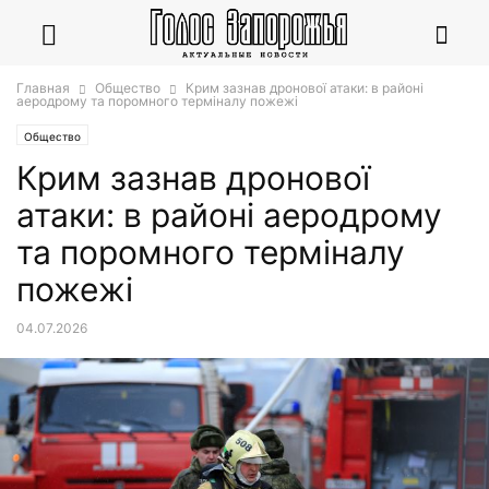
Главная
Общество
Крим зазнав дронової атаки: в районі
аеродрому та поромного терміналу пожежі
Общество
Крим зазнав дронової
атаки: в районі аеродрому
та поромного терміналу
пожежі
04.07.2026