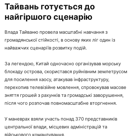
Тайвань готується до
найгіршого сценарію
Влада Тайваню провела масштабні навчання з
громадянської стійкості, в основу яких ліг один із
найважчих сценаріїв розвитку подій.
За легендою, Китай одночасно організував морську
блокаду острова, скористався руйнівним землетрусом
для посилення хаосу, атакував інфраструктуру,
перехопив телевізійне мовлення, спровокував масове
зняття грошей з рахунків та громадські заворушення,
після чого розпочав повномасштабне вторгнення.
У маневрах взяли участь понад 370 представників
центральної влади, місцевих адміністрацій та
військового командування.