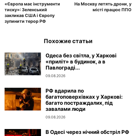
«Європа має інструменти
На Москву летять дрони, у
тиску»: Зеленський
місті працює ППО
закликав США і Європу
зупинити терор РФ
Похожие статьи
Одеса без світла, у Харкові
«приліт» в будинок, а в
Павлограді...
09.08.2026
РФ вдарила по
багатоповерхівках у Харкові:
багато постраждалих, під
завалами люди
09.08.2026
В Одесі через нічний обстріл РФ