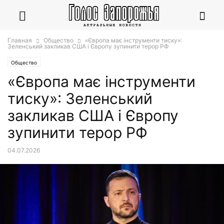
Главная
Общество
«Європа має інструменти тиску»:
Зеленський закликав США і Європу зупинити терор РФ
Общество
«Європа має інструменти
тиску»: Зеленський
закликав США і Європу
зупинити терор РФ
04.07.2026