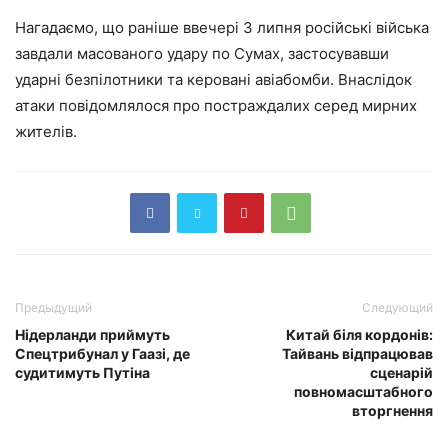
Нагадаємо, що раніше ввечері 3 липня російські війська
завдали масованого удару по Сумах, застосувавши
ударні безпілотники та керовані авіабомби. Внаслідок
атаки повідомлялося про постраждалих серед мирних
жителів.
Предыдущий
Следующий
Нідерланди приймуть
Китай біля кордонів:
Спецтрибунал у Гаазі, де
Тайвань відпрацював
судитимуть Путіна
сценарій
повномасштабного
вторгнення