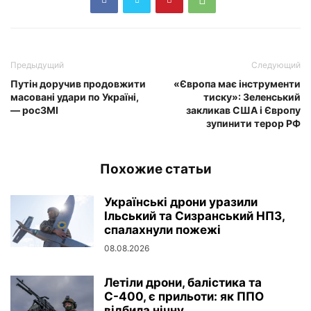
Предыдущий
Следующий
Путін доручив продовжити
«Європа має інструменти
масовані удари по Україні,
тиску»: Зеленський
— росЗМІ
закликав США і Європу
зупинити терор РФ
Похожие статьи
Українські дрони уразили
Ільський та Сизранський НПЗ,
спалахнули пожежі
08.08.2026
Летіли дрони, балістика та
С-400, є прильоти: як ППО
відбила нічну...