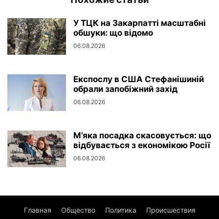
У ТЦК на Закарпатті масштабні
обшуки: що відомо
06.08.2026
Експослу в США Стефанішиній
обрали запобіжний захід
06.08.2026
М’яка посадка скасовується: що
відбувається з економікою Росії
06.08.2026
Главная
Общество
Политика
Происшествия