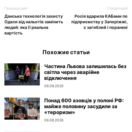
Предыдущий
Следующий
Данська технологія захисту
Росія вдарила КАБами по
Одеси від нальотів замінить
підприємству у Запоріжжі,
людей: яка її реальна
є загиблий і поранені
вартість
Похожие статьи
Частина Львова залишилась без
світла через аварійне
відключення
06.08.2026
Понад 600 азовців у полоні РФ:
майже половину засудили за
«тероризм»
06.08.2026