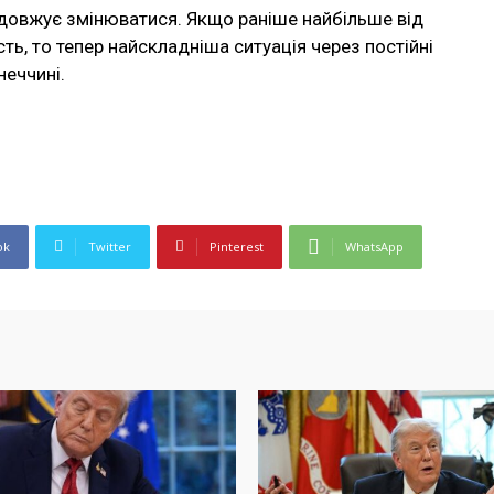
одовжує змінюватися. Якщо раніше найбільше від
ь, то тепер найскладніша ситуація через постійні
неччині.
ok
Twitter
Pinterest
WhatsApp