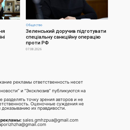
Общество
ня
Зеленський доручив підготувати
ні
спеціальну санкційну операцію
проти РФ
07.08.2026
жание рекламы ответственность несет
новости” и “Эксклюзив” публикуются на
 разделять точку зрения авторов и не
ветственность. Оценочные суждения не
 доказыванию их правдивости.
 рекламы:
sales.gmhzpua@gmail.com
aporizhzha@gmail.com