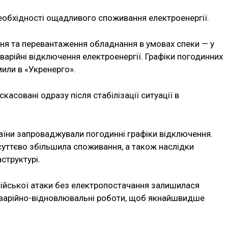
необхідності ощадливого споживання електроенергії.
ня та перевантаження обладнання в умовах спеки — у
варійні відключення електроенергії. Графіки погодинних
мили в «Укренерго».
асовані одразу після стабілізації ситуації в
раїни запроваджували погодинні графіки відключення.
суттєво збільшила споживання, а також наслідки
структурі.
осійської атаки без електропостачання залишилася
аварійно-відновлювальні роботи, щоб якнайшвидше