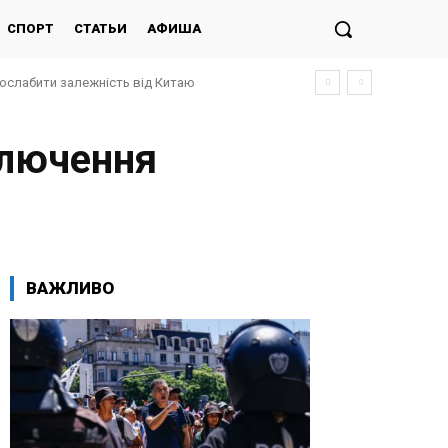
СПОРТ
СТАТЬИ
АФИША
послабити залежність від Китаю
ключення
ВАЖЛИВО