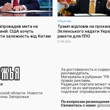
Общество
апровадив мита на
Трамп відповів на прохан
мній: США хочуть
Зеленського надати Украї
ти залежність від Китаю
ракети для ППО
07.08.2026
За достоверность и содер
рекламодатель.
Материалы в рубриках “PR 
правах рекламы.
Редакция портала может не
несет за их материалы от
подлежат опровержению и
ской области. Новости
соны Запорожья.
По вопросам размещения
Свяжитесь с нами:
golosz