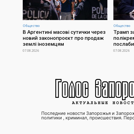
Общество
Общество
В Аргентині масові сутички через
Трамп з
новий законопроєкт про продаж
полікре
землі іноземцям
послаби
07.08.2026
07.08.2026
Последние новости Запорожья и Запорож
политики , криминал, происшествия. Пер