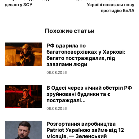
десанту ЗСУ
Україні показали нову
протидію БпЛА
Похожие статьи
РФ вдарила по
багатоповерхівках у Харкові:
багато постраждалих, під
завалами люди
09.08.2026
В Одесі через нічний обстріл РФ
зруйновані будинки та є
постраждалі...
09.08.2026
Розгортання виробництва
Patriot Україною займе від 12
місяців, — Зеленський