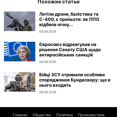
Похожие статьи
Летіли дрони, балістика та
С-400, є прильоти: як ППО
відбила нічну...
08.08.2026
Євросоюз відреагував на
рішення Сенату США щодо
антиросійських санкцій
08.08.2026
Бійці ЗСУ отримали особливе
спорядження Бундесверу: що в
нього входить
08.08.2026
Главная
Общество
Политика
Происшествия