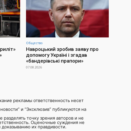
Общество
приліт»
Навроцький зробив заяву про
»
допомогу Україні і згадав
«бандерівські прапори»
07.08.2026
жание рекламы ответственность несет
новости” и “Эксклюзив” публикуются на
 разделять точку зрения авторов и не
ветственность. Оценочные суждения не
 доказыванию их правдивости.