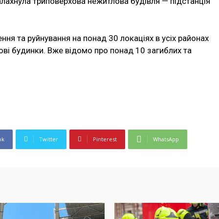
алахнула триповерхова нежитлова будівля — підстанція
ня та руйнування на понад 30 локаціях в усіх районах
лові будинки. Вже відомо про понад 10 загиблих та
ok
Twitter
Pinterest
WhatsApp