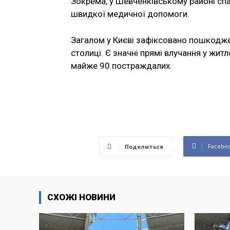
Зокрема, у Шевченківському районі сп
швидкої медичної допомоги.
Загалом у Києві зафіксовано пошкоджен
столиці. Є значні прямі влучання у жит
майже 90 постраждалих.
Facebo
Поделиться
СХОЖІ НОВИНИ