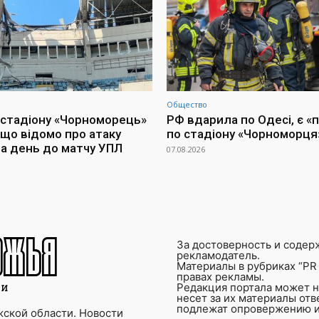
Общество
 стадіону «Чорноморець»
РФ вдарила по Одесі, є «
 що відомо про атаку
по стадіону «Чорноморця
за день до матчу УПЛ
07.08.2026
За достоверность и содер
рекламодатель.
Материалы в рубриках “PR 
правах рекламы.
Редакция портала может не
несет за их материалы от
подлежат опровержению и
ской области. Новости