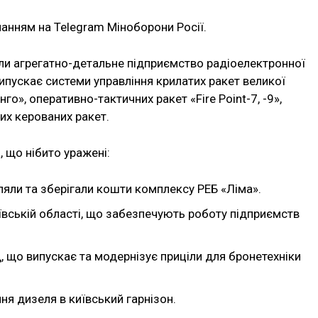
анням на Telegram Міноборони Росії.
или агрегатно-детальне підприємство радіоелектронної
пускає системи управління крилатих ракет великої
о», оперативно-тактичних ракет «Fire Point-7, -9»,
их керованих ракет.
 що нібито уражені:
яли та зберігали кошти комплексу РЕБ «Ліма».
Київській області, що забезпечують роботу підприємств
, що випускає та модернізує приціли для бронетехніки
я дизеля в київський гарнізон.