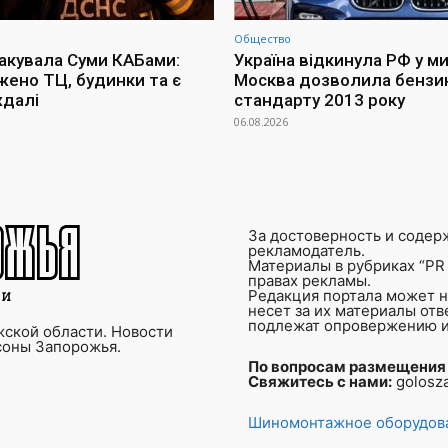
Общество
такувала Суми КАБами:
Україна відкинула РФ у м
ено ТЦ, будинки та є
Москва дозволила бензи
далі
стандарту 2013 року
06.08.2026
За достоверность и содер
рекламодатель.
Материалы в рубриках “PR 
правах рекламы.
Редакция портала может не
несет за их материалы от
подлежат опровержению и
ской области. Новости
соны Запорожья.
По вопросам размещения
Свяжитесь с нами:
golosz
Шиномонтажное оборудова