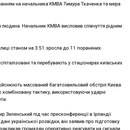
ланням на начальника КМВА Тимура Ткаченка та мера
а людина. Начальник КМВА висловив співчуття рідним
олиці станом на 3:51 зросла до 11 поранених.
оспіталізовані та перебувають у стаціонарах київських
 здійснюють масований багатохвильовий обстріл Києва.
є комбіновану тактику, використовуючи ударні
ети.
 Зеленський під час пресконференції в Ірландії
ані української розвідки, він заявив про підготовку
 закликав громадян оперативно реагувати на сигнали