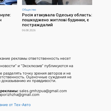
Общество
инуле:
Росія атакувала Одеську область:
н
пошкоджено житлові будинки, є
постраждалий
06.08.2026
жание рекламы ответственность несет
новости” и “Эксклюзив” публикуются на
 разделять точку зрения авторов и не
ветственность. Оценочные суждения не
 доказыванию их правдивости.
 рекламы:
sales.gmhzpua@gmail.com
aporizhzha@gmail.com
ние от Тех-Авто