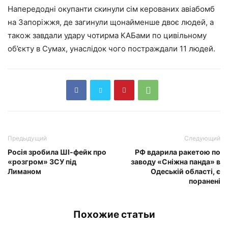
Напередодні окупанти скинули сім керованих авіабомб
на Запоріжжя, де загинули щонайменше двоє людей, а
також завдали удару чотирма КАБами по цивільному
об’єкту в Сумах, унаслідок чого постраждали 11 людей.
Предыдущий
Следующий
Росія зробила ШІ-фейк про
РФ вдарила ракетою по
«розгром» ЗСУ під
заводу «Сніжна панда» в
Лиманом
Одеській області, є
поранені
Похожие статьи