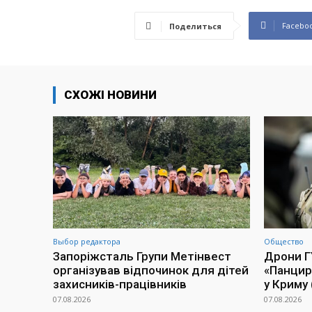
Facebo
Поделиться
СХОЖІ НОВИНИ
Выбор редактора
Общество
Запоріжсталь Групи Метінвест
Дрони Г
організував відпочинок для дітей
«Панцир
захисників-працівників
у Криму 
07.08.2026
07.08.2026