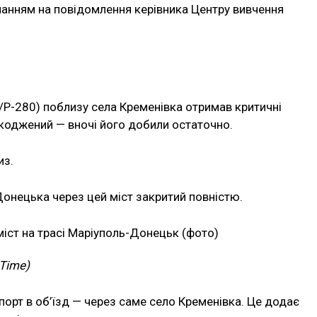
ланням на повідомлення керівника Центру вивчення
/Р-280) поблизу села Кременівка отримав критичні
шкоджений — вночі його добили остаточно.
из.
Донецька через цей міст закритий повністю.
hTime)
орт в об’їзд — через саме село Кременівка. Це додає