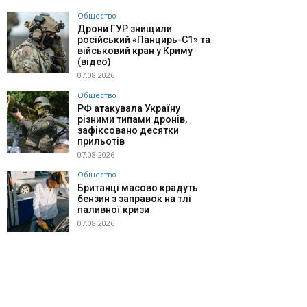
Общество
Дрони ГУР знищили
російський «Панцирь-С1» та
військовий кран у Криму
(відео)
07.08.2026
Общество
РФ атакувала Україну
різними типами дронів,
зафіксовано десятки
прильотів
07.08.2026
Общество
Британці масово крадуть
бензин з заправок на тлі
паливної кризи
07.08.2026