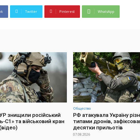
ok
Twitter
Pinterest
WhatsApp
Общество
УР знищили російський
РФ атакувала Україну різ
ь-С1» та військовий кран
типами дронів, зафіксова
(відео)
десятки прильотів
07.08.2026