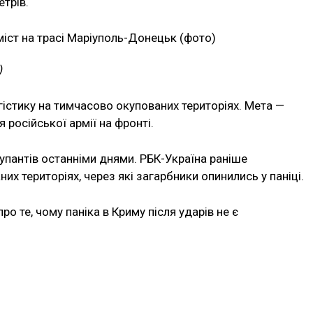
трів.
)
істику на тимчасово окупованих територіях. Мета —
російської армії на фронті.
купантів останніми днями. РБК-Україна раніше
их територіях, через які загарбники опинились у паніці.
о те, чому паніка в Криму після ударів не є