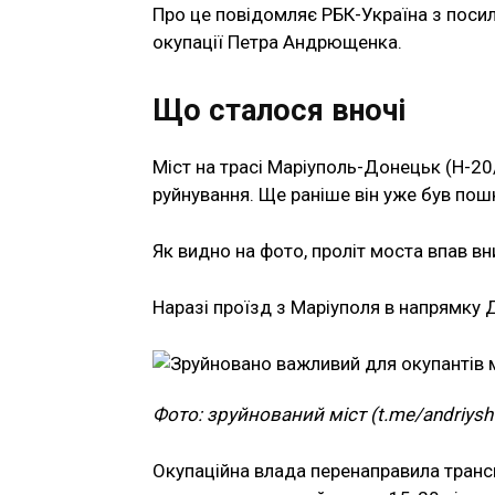
Про це повідомляє РБК-Україна з поси
окупації Петра Андрющенка.
Що сталося вночі
Міст на трасі Маріуполь-Донецьк (Н-20
руйнування. Ще раніше він уже був по
Як видно на фото, проліт моста впав вн
Наразі проїзд з Маріуполя в напрямку 
Фото: зруйнований міст (t.me/andriys
Окупаційна влада перенаправила трансп