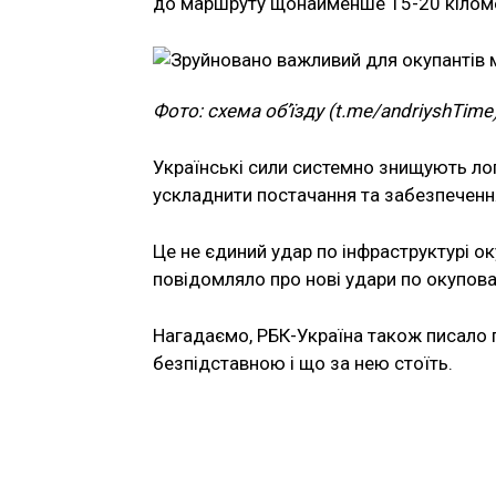
до маршруту щонайменше 15-20 кіломе
Фото: схема об’їзду (t.me/andriyshTime
Українські сили системно знищують лог
ускладнити постачання та забезпечення 
Це не єдиний удар по інфраструктурі о
повідомляло про нові удари по окупован
Нагадаємо, РБК-Україна також писало пр
безпідставною і що за нею стоїть.