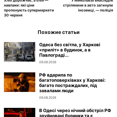
Хліб дорожчає, а олія —
У Миколаєві внаслідок
навпаки: які ціни
стрілянини в авто загинули
пропонують супермаркети
іноземці, — поліція
30 червня
Похожие статьи
Одеса без світла, у Харкові
«приліт» в будинок, а в
Павлограді...
09.08.2026
РФ вдарила по
багатоповерхівках у Харкові:
багато постраждалих, під
завалами люди
09.08.2026
В Одесі через нічний обстріл РФ
зруйновані будинки та є