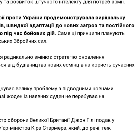
 та розвиток штучного інтелекту для потреб армії.
сії проти України продемонструвала вирішальну
в, швидкої адаптації до нових загроз та постійного
 під час бойових дій.
Саме ці принципи планують
ських Збройних сил.
ія радикально змінює стратегію оновлення
я від будівництва нових есмінців на користь сучасних
дчуває велику проблему з підводними човнами.
зі жоден із наявних суден не перебуває на
стр оборони Великої Британії Джон Гілі подав у
єр-міністра Кіра Стармера, який, до речі, теж