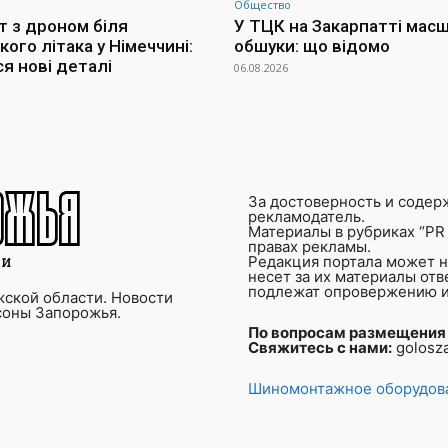
Общество
т з дроном біля
У ТЦК на Закарпатті мас
кого літака у Німеччині:
обшуки: що відомо
я нові деталі
06.08.2026
За достоверность и содер
рекламодатель.
Материалы в рубриках “PR 
правах рекламы.
Редакция портала может не
несет за их материалы от
подлежат опровержению и
ской области. Новости
соны Запорожья.
По вопросам размещения
Свяжитесь с нами:
golosz
Шиномонтажное оборудова