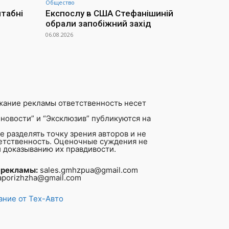
Общество
штабні
Експослу в США Стефанішиній
обрали запобіжний захід
06.08.2026
жание рекламы ответственность несет
новости” и “Эксклюзив” публикуются на
 разделять точку зрения авторов и не
ветственность. Оценочные суждения не
 доказыванию их правдивости.
 рекламы:
sales.gmhzpua@gmail.com
aporizhzha@gmail.com
ние от Тех-Авто