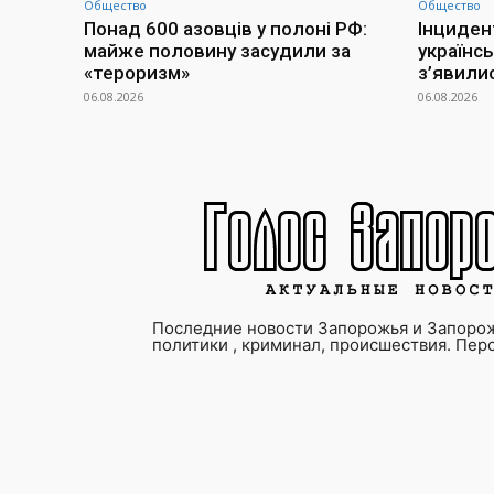
Общество
Общество
Понад 600 азовців у полоні РФ:
Інциден
майже половину засудили за
українсь
«тероризм»
з’явилис
06.08.2026
06.08.2026
Последние новости Запорожья и Запорож
политики , криминал, происшествия. Пер