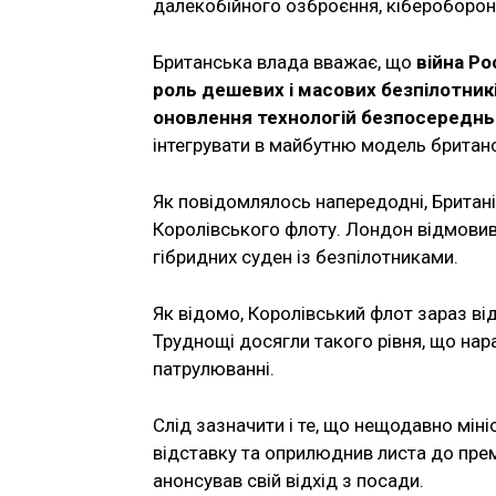
далекобійного озброєння, кібероборону
Британська влада вважає, що
війна Ро
роль дешевих і масових безпілотникі
оновлення технологій безпосередньо
інтегрувати в майбутню модель британ
Як повідомлялось напередодні, Британ
Королівського флоту. Лондон відмовивс
гібридних суден із безпілотниками.
Як відомо, Королівський флот зараз ві
Труднощі досягли такого рівня, що нара
патрулюванні.
Слід зазначити і те, що нещодавно міні
відставку та оприлюднив листа до прем’
анонсував свій відхід з посади.