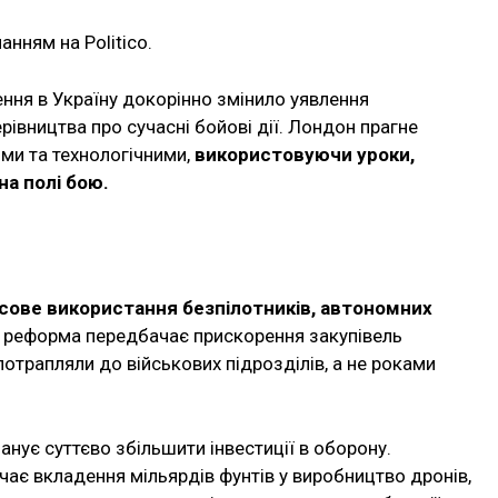
нням на Politico.
ення в Україну докорінно змінило уявлення
рівництва про сучасні бойові дії. Лондон прагне
ими та технологічними,
використовуючи уроки,
на полі бою.
сове використання безпілотників, автономних
ж реформа передбачає прискорення закупівель
трапляли до військових підрозділів, а не роками
анує суттєво збільшити інвестиції в оборону.
ає вкладення мільярдів фунтів у виробництво дронів,