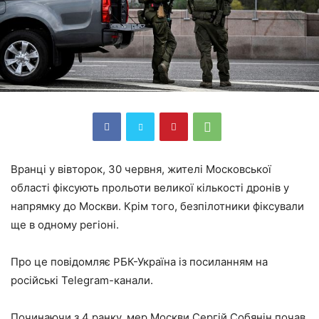
Вранці у вівторок, 30 червня, жителі Московської
області фіксують прольоти великої кількості дронів у
напрямку до Москви. Крім того, безпілотники фіксували
ще в одному регіоні.
Про це повідомляє РБК-Україна із посиланням на
російські Telegram-канали.
Починаючи з 4 ранку, мер Москви Сергій Собянін почав