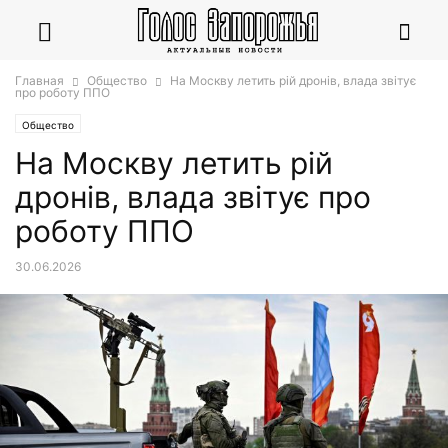
Главная
Общество
На Москву летить рій дронів, влада звітує
про роботу ППО
Общество
На Москву летить рій
дронів, влада звітує про
роботу ППО
30.06.2026