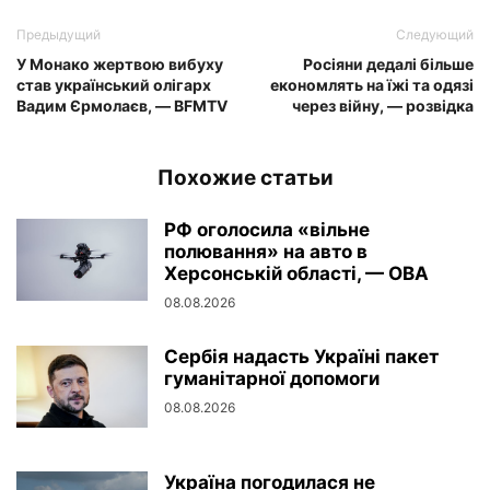
Предыдущий
Следующий
У Монако жертвою вибуху
Росіяни дедалі більше
став український олігарх
економлять на їжі та одязі
Вадим Єрмолаєв, — BFMTV
через війну, — розвідка
Похожие статьи
РФ оголосила «вільне
полювання» на авто в
Херсонській області, — ОВА
08.08.2026
Сербія надасть Україні пакет
гуманітарної допомоги
08.08.2026
Україна погодилася не