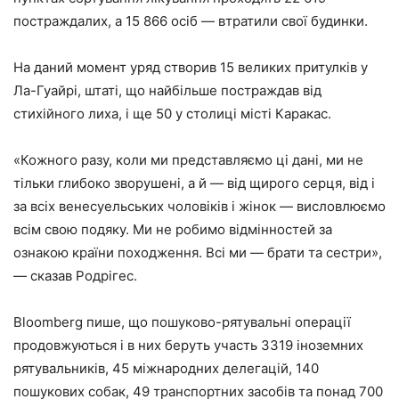
постраждалих, а 15 866 осіб — втратили свої будинки.
На даний момент уряд створив 15 великих притулків у
Ла-Гуайрі, штаті, що найбільше постраждав від
стихійного лиха, і ще 50 у столиці місті Каракас.
«Кожного разу, коли ми представляємо ці дані, ми не
тільки глибоко зворушені, а й — від щирого серця, від і
за всіх венесуельських чоловіків і жінок — висловлюємо
всім свою подяку. Ми не робимо відмінностей за
ознакою країни походження. Всі ми — брати та сестри»,
— сказав Родрігес.
Bloomberg пише, що пошуково-рятувальні операції
продовжуються і в них беруть участь 3319 іноземних
рятувальників, 45 міжнародних делегацій, 140
пошукових собак, 49 транспортних засобів та понад 700