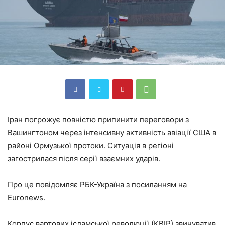
Іран погрожує повністю припинити переговори з
Вашингтоном через інтенсивну активність авіації США в
районі Ормузької протоки. Ситуація в регіоні
загострилася після серії взаємних ударів.
Про це повідомляє РБК-Україна з посиланням на
Euronews.
Корпус вартових ісламської революції (КВІР) звинуватив