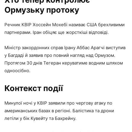
Ормузьку протоку
Речник КВІР Хоссейн Мохебі називає США брехливими
партнерами. Іран обіцяє ще жорсткіші відповіді.
Міністр закордонних справ Ірану Аббас Арагчі виступив
у Багдаді й заявив про повний нагляд над Ормузом.
Протягом 30 днів Тегеран керуватиме водним шляхом
одноосібно.
Контекст події
Минулої ночі у КВІР заявили про чергову атаку по
американських базах в регіоні. Балістика та дрони
летіли у бік Кувейту та Бахрейну.