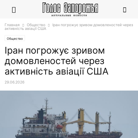
Главная
Общество
Іран погрожує зривом домовленостей через
активність авіації США
Общество
Іран погрожує зривом
домовленостей через
активність авіації США
29.06.2026