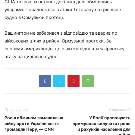
США та Іран за останні декілька днів обмінялись
ударами. Почалось все з атаки Тегерану на цивільне
судно в Ормузькій протоці.
Вашингтон не забарився з відповіддю та вдарив по
військових цілях в районі Ормузької протоки. За
словами американців, це є актом відплати за іранську
атаку на цивільне судно.
Предыдущий
Следующий
Росія обманом заманила на
У Росії пропонують
війну проти України сотні
примусово вилучати гроші
громадян Перу, — CNN
з рахунків населення для
війни