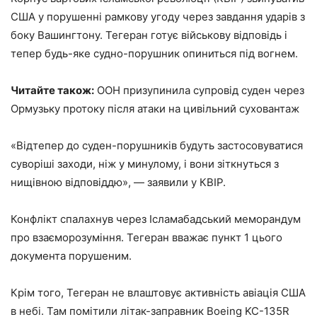
США у порушенні рамкову угоду через завдання ударів з
боку Вашингтону. Тегеран готує військову відповідь і
тепер будь-яке судно-порушник опиниться під вогнем.
Читайте також:
ООН призупинила супровід суден через
Ормузьку протоку після атаки на цивільний суховантаж
«Відтепер до суден-порушників будуть застосовуватися
суворіші заходи, ніж у минулому, і вони зіткнуться з
нищівною відповіддю», — заявили у КВІР.
Конфлікт спалахнув через Ісламабадський меморандум
про взаєморозуміння. Тегеран вважає пункт 1 цього
документа порушеним.
Крім того, Тегеран не влаштовує активність авіація США
в небі. Там помітили літак-заправник Boeing KC-135R