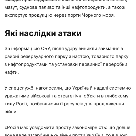
мазут, суднове паливо та інші нафтопродукти, а також
експортує продукцію через порти Чорного моря.
Які наслідки атаки
За інформацією СБУ, після удару виникли займання в
районі резервуарного парку з нафтою, товарного парку
з нафтопродуктами та установки первинної переробки
нафти.
У спецслужбі наголосили, що Україна й надалі системно
уражатиме військові та стратегічні об’єкти в глибокому
тилу Росії, позбавляючи її ресурсів для продовження
війни.
«Росія має усвідомити просту закономірність: що довше
вона веде загарбницьку війну проти України, то вищою