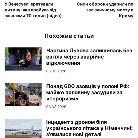
У Венесуелі врятували
Сили оборони ударили по
дитину, яка пробула під
залізничному мосту в
завалами 70 годин (відео)
Криму
Похожие статьи
Частина Львова залишилась без
світла через аварійне
відключення
06.08.2026
Понад 600 азовців у полоні РФ:
майже половину засудили за
«тероризм»
06.08.2026
Інцидент з дроном біля
українського літака у Німеччині:
з’явилися нові деталі