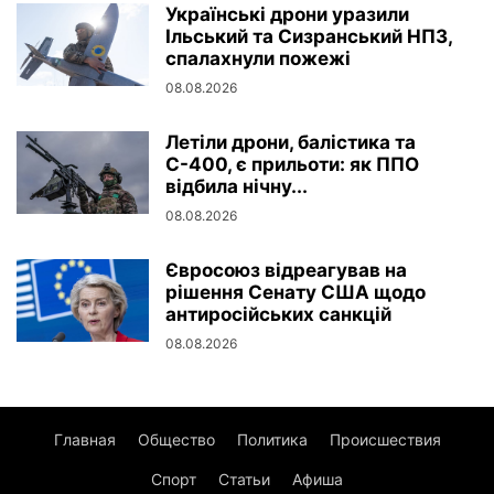
Українські дрони уразили
Ільський та Сизранський НПЗ,
спалахнули пожежі
08.08.2026
Летіли дрони, балістика та
С-400, є прильоти: як ППО
відбила нічну...
08.08.2026
Євросоюз відреагував на
рішення Сенату США щодо
антиросійських санкцій
08.08.2026
Главная
Общество
Политика
Происшествия
Спорт
Статьи
Афиша