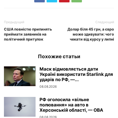
Предыдущий
Следующий
США повністю припинять
Долар біля 45 грн, а євро
приймати заявників на
може здивувати: чого
політичний притулок
чекати від курсу у липні
Похожие статьи
Маск відмовляється дати
Україні використати Starlink для
ударів по РФ, —...
08.08.2026
РФ оголосила «вільне
полювання» на авто в
Херсонській області, — ОВА
08.08.2026