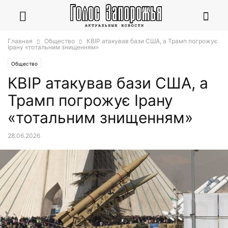
Главная
Общество
КВІР атакував бази США, а Трамп погрожує
Ірану «тотальним знищенням»
Общество
КВІР атакував бази США, а
Трамп погрожує Ірану
«тотальним знищенням»
28.06.2026