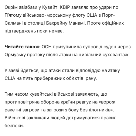
Окрім авіабази у Кувейті КВІР заявляє про удари по
П’ятому військово-морському флоту США в Порт-
Салмані в столиці Бахрейну Манамі. Проте офіційних
підтверджень поки немає.
Читайте також:
ООН призупинила супровід суден через
Ормузьку протоку після атаки на цивільний суховантаж
У заяві йдеться, що атаки стали відповіддю на атаку
США на п’ять прибережних об’єктів Ірану.
Тим часом кувейтські військові заявляють, що
протиповітряна оборона країни реагує на «ворожі
ракетні загрози та загрози з боку безпілотників».
Військові закликали людей дотримуватися правил
безпеки.