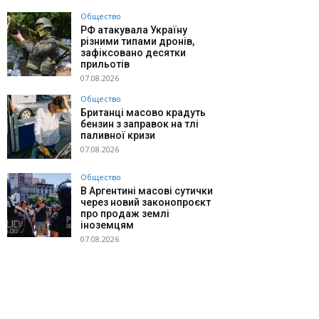
Общество
РФ атакувала Україну
різними типами дронів,
зафіксовано десятки
прильотів
07.08.2026
Общество
Британці масово крадуть
бензин з заправок на тлі
паливної кризи
07.08.2026
Общество
В Аргентині масові сутички
через новий законопроєкт
про продаж землі
іноземцям
07.08.2026