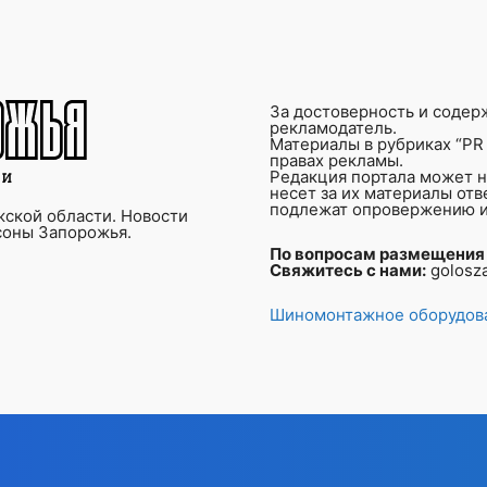
За достоверность и содер
рекламодатель.
Материалы в рубриках “PR 
правах рекламы.
Редакция портала может не
несет за их материалы от
подлежат опровержению и
ской области. Новости
соны Запорожья.
По вопросам размещения
Свяжитесь с нами:
golosz
Шиномонтажное оборудова