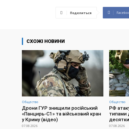
Facebo
Поделиться
СХОЖІ НОВИНИ
Общество
Общество
Дрони ГУР знищили російський
РФ атак
«Панцирь-С1» та військовий кран
типами 
у Криму (відео)
десятки
07.08.2026
07.08.2026