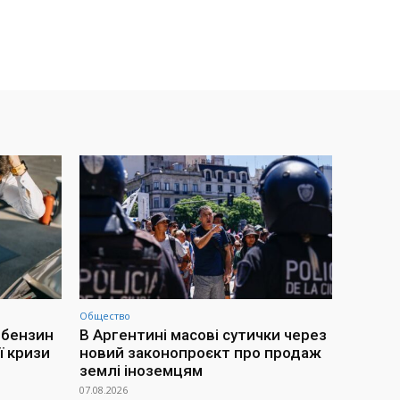
Общество
 бензин
В Аргентині масові сутички через
ї кризи
новий законопроєкт про продаж
землі іноземцям
07.08.2026