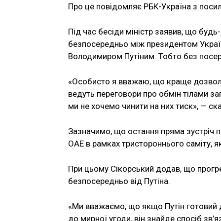
Про це повідомляє РБК-Україна з посил
Під час бесіди міністр заявив, що буд
безпосередньо між президентом Укра
Володимиром Путіним. Тобто без посере
«Особисто я вважаю, що краще дозволит
ведуть переговори про обмін тілами заг
ми не хочемо чинити на них тиск», — ск
Зазначимо, що остання пряма зустріч п
ОАЕ в рамках тристороннього саміту, 
При цьому Сікорський додав, що прогре
безпосередньо від Путіна.
«Ми вважаємо, що якщо Путін готовий 
до мирної угоди, він знайде спосіб зв