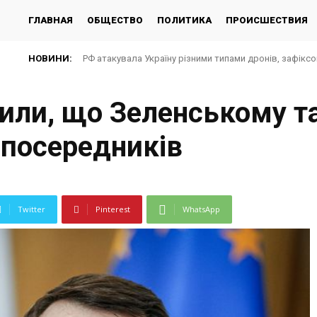
ГЛАВНАЯ
ОБЩЕСТВО
ПОЛИТИКА
ПРОИСШЕСТВИЯ
НОВИНИ:
РФ атакувала Україну різними типами дронів, зафіксов
Британці масово крадуть бензин з заправок на тлі п
или, що Зеленському та
 посередників
Twitter
Pinterest
WhatsApp