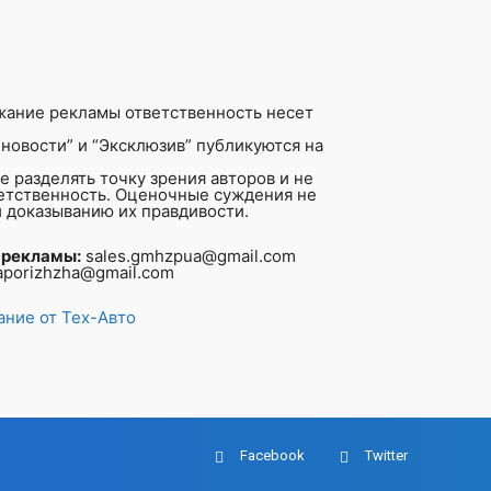
жание рекламы ответственность несет
новости” и “Эксклюзив” публикуются на
 разделять точку зрения авторов и не
ветственность. Оценочные суждения не
 доказыванию их правдивости.
 рекламы:
sales.gmhzpua@gmail.com
aporizhzha@gmail.com
ние от Тех-Авто
Facebook
Twitter