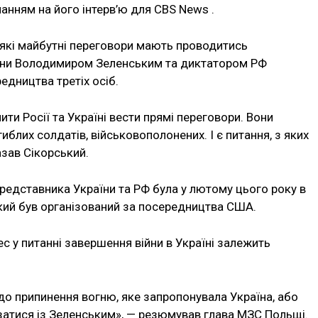
анням на його інтерв’ю для CBS News .
ь-які майбутні переговори мають проводитись
їни Володимиром Зеленським та диктатором РФ
дництва третіх осіб.
и Росії та Україні вести прямі переговори. Вони
иблих солдатів, військовополонених. І є питання, з яких
азав Сікорський.
редставника України та РФ була у лютому цього року в
який був організований за посередництва США.
с у питанні завершення війни в Україні залежить
до припинення вогню, яке запропонувала Україна, або
’язатися із Зеленським», — резюмував глава МЗС Польщі.