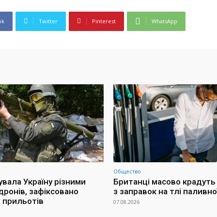
ok
Twitter
Pinterest
WhatsApp
Общество
увала Україну різними
Британці масово крадуть
дронів, зафіксовано
з заправок на тлі паливно
 прильотів
07.08.2026