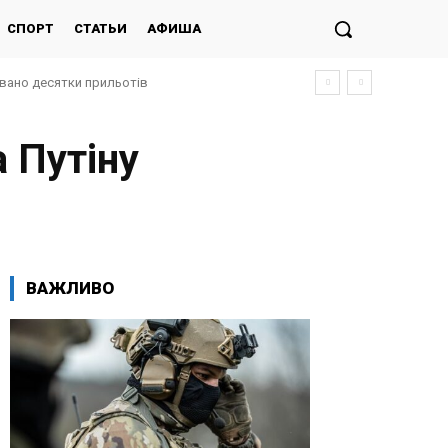
СПОРТ
СТАТЬИ
АФИША
ано десятки прильотів
аливної кризи
 Путіну
ВАЖЛИВО