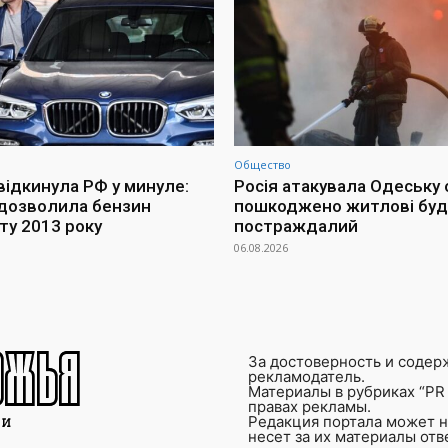
Общество
відкинула РФ у минуле:
Росія атакувала Одеську 
дозволила бензин
пошкоджено житлові буд
ту 2013 року
постраждалий
06.08.2026
За достоверность и содер
рекламодатель.
Материалы в рубриках “PR 
правах рекламы.
Редакция портала может не
несет за их материалы от