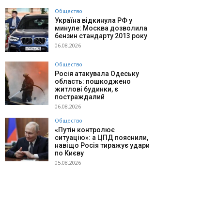
Общество
Україна відкинула РФ у
минуле: Москва дозволила
бензин стандарту 2013 року
06.08.2026
Общество
Росія атакувала Одеську
область: пошкоджено
житлові будинки, є
постраждалий
06.08.2026
Общество
«Путін контролює
ситуацію»: а ЦПД пояснили,
навіщо Росія тиражує удари
по Києву
05.08.2026