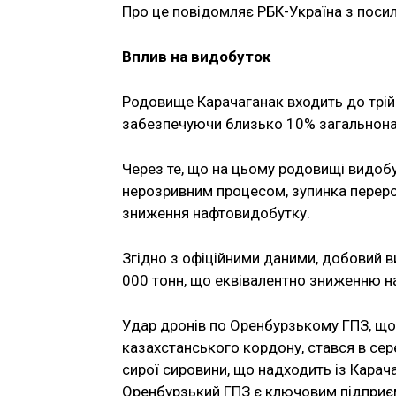
Про це повідомляє РБК-Україна з поси
Вплив на видобуток
Родовище Карачаганак входить до трій
забезпечуючи близько 10% загальнона
Через те, що на цьому родовищі видобу
нерозривним процесом, зупинка переро
зниження нафтовидобутку.
Згідно з офіційними даними, добовий в
000 тонн, що еквівалентно зниженню на
Удар дронів по Оренбурзькому ГПЗ, що
казахстанського кордону, стався в сер
сирої сировини, що надходить із Карач
Оренбурзький ГПЗ є ключовим підприє