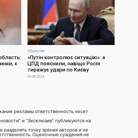
Общество
область:
«Путін контролює ситуацію»: а
инки, є
ЦПД пояснили, навіщо Росія
тиражує удари по Києву
05.08.2026
жание рекламы ответственность несет
новости” и “Эксклюзив” публикуются на
 разделять точку зрения авторов и не
ветственность. Оценочные суждения не