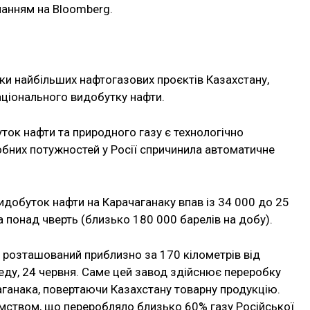
ланням на Bloomberg.
ки найбільших нафтогазових проєктів Казахстану,
ціонального видобутку нафти.
ток нафти та природного газу є технологічно
бних потужностей у Росії спричинила автоматичне
идобуток нафти на Карачаганаку впав із 34 000 до 25
 понад чверть (близько 180 000 барелів на добу).
 розташований приблизно за 170 кілометрів від
еду, 24 червня. Саме цей завод здійснює переробку
аганака, повертаючи Казахстану товарну продукцію.
мством, що переробляло близько 60% газу Російської