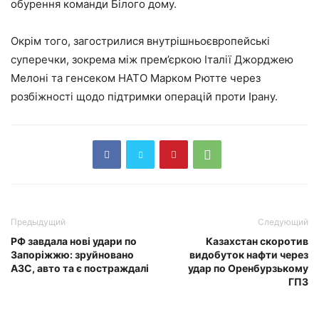
обурення команди Білого дому.
Окрім того, загострилися внутрішньоєвропейські
суперечки, зокрема між прем’єркою Італії Джорджею
Мелоні та генсеком НАТО Марком Рютте через
розбіжності щодо підтримки операцій проти Ірану.
Предыдущий
Следующий
РФ завдала нові удари по
Казахстан скоротив
Запоріжжю: зруйновано
видобуток нафти через
АЗС, авто та є постраждалі
удар по Оренбурзькому
ГПЗ