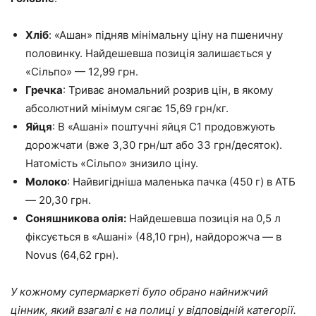
Хліб
: «Ашан» підняв мінімальну ціну на пшеничну
половинку. Найдешевша позиція залишається у
«Сільпо» — 12,99 грн.
Гречка
: Триває аномальний розрив цін, в якому
абсолютний мінімум сягає 15,69 грн/кг.
Яйця
: В «Ашані» поштучні яйця С1 продовжують
дорожчати (вже 3,30 грн/шт або 33 грн/десяток).
Натомість «Сільпо» знизило ціну.
Молоко
: Найвигідніша маленька пачка (450 г) в АТБ
— 20,30 грн.
Соняшникова олія:
Найдешевша позиція на 0,5 л
фіксується в «Ашані» (48,10 грн), найдорожча — в
Novus (64,62 грн).
У кожному супермаркеті було обрано найнижчий
цінник, який взагалі є на полиці у відповідній категорії.