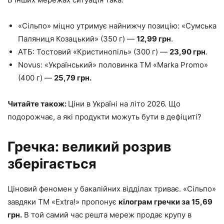
«Сільпо» міцно утримує найнижчу позицію: «Сумська
Паляниця Козацький» (350 г) —
12,99 грн
.
АТБ: Тостовий «Кристинопіль» (300 г) —
23,90 грн
.
Novus: «Український» половинка ТМ «Marka Promo»
(400 г) —
25,79 грн.
Читайте також:
Ціни в Україні на літо 2026. Що
подорожчає, а які продукти можуть бути в дефіциті?
Гречка: великий розрив
зберігається
Ціновий феномен у бакалійних відділах триває. «Сільпо»
завдяки ТМ «Extra!» пропонує
кілограм гречки за 15,69
грн.
В той самий час решта мереж продає крупу в