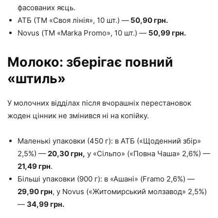
фасованих яєць.
АТБ (ТМ «Своя лінія», 10 шт.) —
50,90 грн.
Novus (ТМ «Marka Promo», 10 шт.) —
50,99 грн.
Молоко: зберігає повний
«штиль»
У молочних відділах після вчорашніх перестановок
жоден цінник не змінився ні на копійку.
Маленькі упаковки (450 г): в АТБ («Щоденний збір»
2,5%) —
20,30 грн,
у «Сільпо» («Повна Чаша» 2,6%) —
21,49 грн
.
Більші упаковки (900 г): в «Ашані» (Framo 2,6%) —
29,90 грн
, у Novus («Житомирський молзавод» 2,5%)
—
34,99 грн.