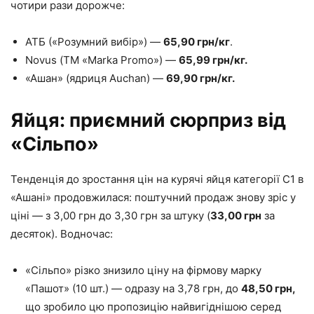
чотири рази дорожче:
АТБ («Розумний вибір») —
65,90 грн/кг
.
Novus (ТМ «Marka Promo») —
65,99 грн/кг.
«Ашан» (ядриця Auchan) —
69,90 грн/кг.
Яйця: приємний сюрприз від
«Сільпо»
Тенденція до зростання цін на курячі яйця категорії С1 в
«Ашані» продовжилася: поштучний продаж знову зріс у
ціні — з 3,00 грн до 3,30 грн за штуку (
33,00 грн
за
десяток). Водночас:
«Сільпо» різко знизило ціну на фірмову марку
«Пашот» (10 шт.) — одразу на 3,78 грн, до
48,50 грн,
що зробило цю пропозицію найвигіднішою серед