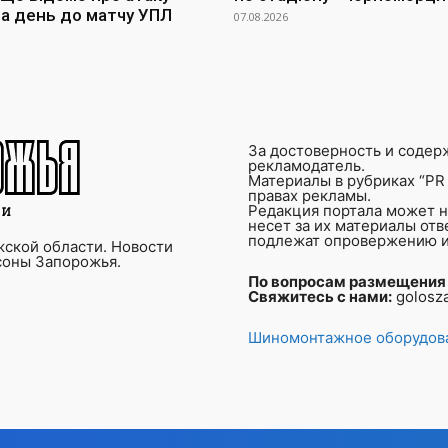
за день до матчу УПЛ
07.08.2026
За достоверность и содер
рекламодатель.
Материалы в рубриках “PR 
правах рекламы.
Редакция портала может не
несет за их материалы от
подлежат опровержению и
ской области. Новости
соны Запорожья.
По вопросам размещения
Свяжитесь с нами:
golosz
Шиномонтажное оборудова