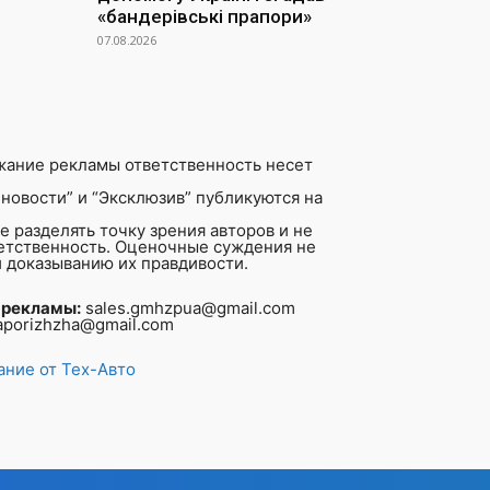
«бандерівські прапори»
07.08.2026
жание рекламы ответственность несет
новости” и “Эксклюзив” публикуются на
 разделять точку зрения авторов и не
ветственность. Оценочные суждения не
 доказыванию их правдивости.
 рекламы:
sales.gmhzpua@gmail.com
aporizhzha@gmail.com
ние от Тех-Авто