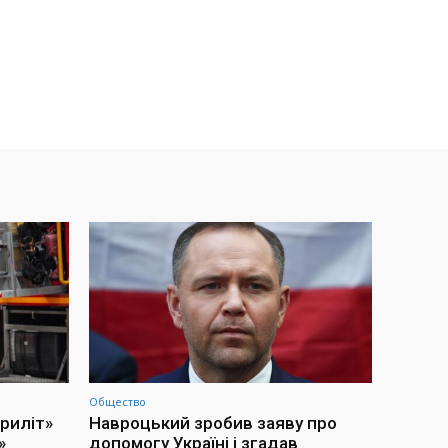
Общество
приліт»
Навроцький зробив заяву про
»
допомогу Україні і згадав