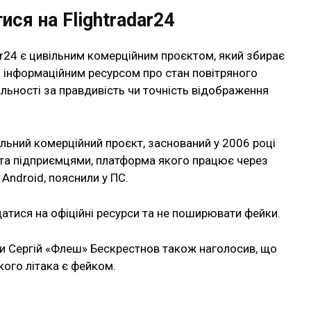
ся на Flightradar24
ar24 є цивільним комерційним проєктом, який збирає
им інформаційним ресурсом про стан повітряного
альності за правдивість чи точність відображення
ільний комерційний проєкт, заснований у 2006 році
та підприємцями, платформа якого працює через
 Android, пояснили у ПС.
атися на офіційні ресурси та не поширювати фейки.
ни Сергій «Флеш» Бескрестнов також наголосив, що
кого літака є фейком.