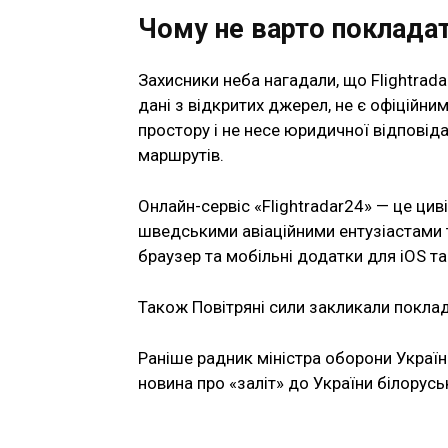
Чому не варто покладати
Захисники неба нагадали, що Flightrad
дані з відкритих джерел, не є офіційн
простору і не несе юридичної відповід
маршрутів.
Онлайн-сервіс «Flightradar24» — це цив
шведськими авіаційними ентузіастами 
браузер та мобільні додатки для iOS та
Також Повітряні сили закликали поклад
Раніше радник міністра оборони Украї
новина про «заліт» до України білорусь