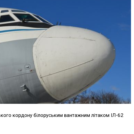
ського кордону білоруським вантажним літаком ІЛ-62