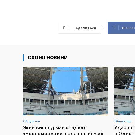
Facebo
Поделиться
СХОЖІ НОВИНИ
Общество
Общество
Який вигляд має стадіон
Удар по
«Чорноморець» після російської
в Одесі: