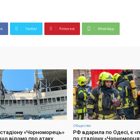
ok
Twitter
Pinterest
WhatsApp
Общество
 стадіону «Чорноморець»
РФ вдарила по Одесі, є «
 що відомо про атаку
по стадіону «Чорноморця