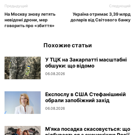
Предыдущий
Следующий
На Москву знову летять
Україна отримає 3,39 млрд
невідомі дрони, мер
доларів від Світового банку
говорить про «збиття»
Похожие статьи
У ТЦК на Закарпатті масштабні
обшуки: що відомо
06.08.2026
Експослу в США Стефанішиній
обрали запобіжний захід
06.08.2026
М’яка посадка скасовується: що
відбувається з економікою Росії