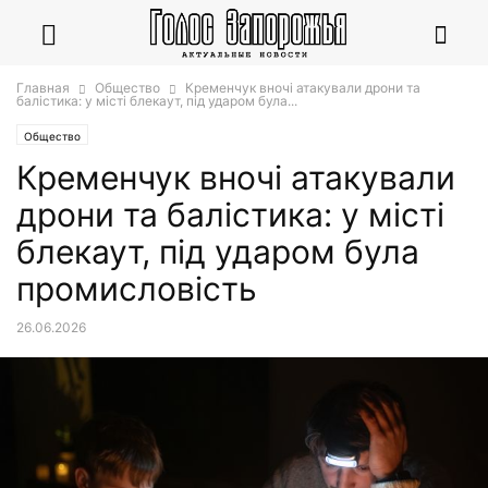
Главная
Общество
Кременчук вночі атакували дрони та
балістика: у місті блекаут, під ударом була...
Общество
Кременчук вночі атакували
дрони та балістика: у місті
блекаут, під ударом була
промисловість
26.06.2026