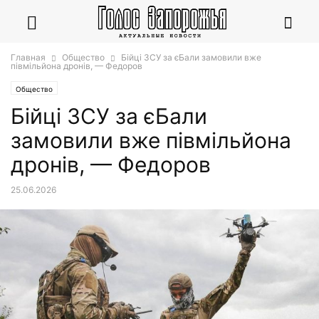
Главная
Общество
Бійці ЗСУ за єБали замовили вже
півмільйона дронів, — Федоров
Общество
Бійці ЗСУ за єБали
замовили вже півмільйона
дронів, — Федоров
25.06.2026