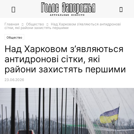
Главная
Общество
Над Харковом з’являються антидронові
сітки, які райони захистять першими
Общество
Над Харковом з’являються
антидронові сітки, які
райони захистять першими
23.06.2026