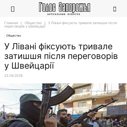
Главная
Общество
У Лівані фіксують тривале затишшя після
переговорів у Швейцарії
Общество
У Лівані фіксують тривале
затишшя після переговорів
у Швейцарії
23.06.2026