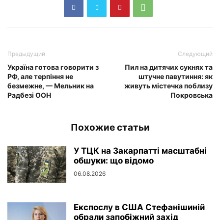
Предыдущий
Следующий
Україна готова говорити з
Пил на дитячих сукнях та
РФ, але терпіння не
штучне павутиння: як
безмежне, — Мельник на
живуть містечка поблизу
Радбезі ООН
Покровська
Похожие статьи
У ТЦК на Закарпатті масштабні
обшуки: що відомо
06.08.2026
Експослу в США Стефанішиній
обрали запобіжний захід