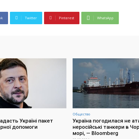
ok
Twitter
Pinterest
WhatsApp
Общество
адасть Україні пакет
Україна погодилася не ат
арної допомоги
неросійські танкери в Чо
морі, — Bloomberg