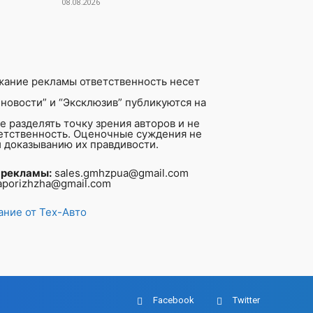
08.08.2026
жание рекламы ответственность несет
новости” и “Эксклюзив” публикуются на
 разделять точку зрения авторов и не
ветственность. Оценочные суждения не
 доказыванию их правдивости.
 рекламы:
sales.gmhzpua@gmail.com
aporizhzha@gmail.com
ние от Тех-Авто
Facebook
Twitter