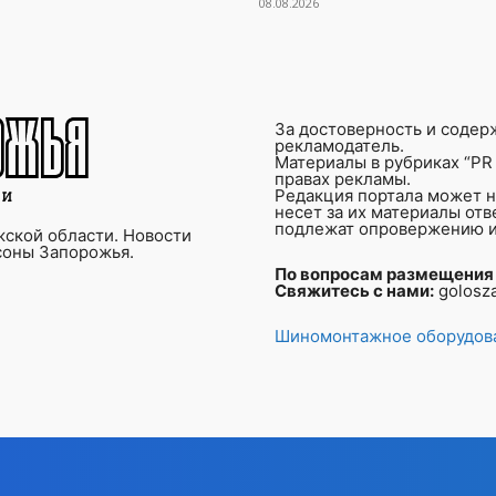
08.08.2026
За достоверность и содер
рекламодатель.
Материалы в рубриках “PR 
правах рекламы.
Редакция портала может не
несет за их материалы от
подлежат опровержению и
ской области. Новости
соны Запорожья.
По вопросам размещения
Свяжитесь с нами:
golosz
Шиномонтажное оборудова