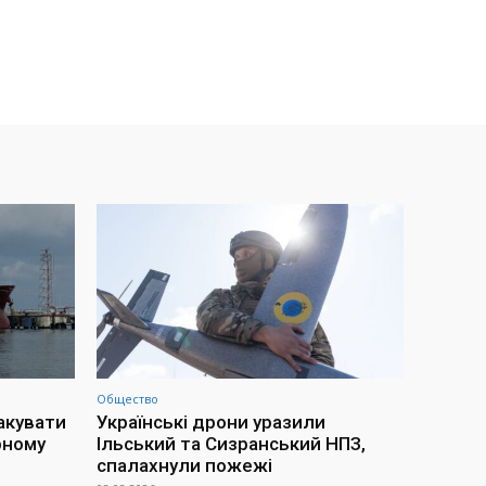
Общество
акувати
Українські дрони уразили
рному
Ільський та Сизранський НПЗ,
спалахнули пожежі