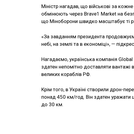
Міністр нагадав, що військові за кожн
обмінюють через Brave1 Market на безп
що Міноборони швидко масштабує ті рі
«За завданням президента продовжуєм
небі, на землі та в економіці», — підкр
Нагадаємо, українська компанія Global 
здатен непомітно доставляти вантажі в
великих кораблів РФ.
Крім того, в Україні створили дрон-пер
понад 450 км/год. Він здатен уражати ц
до 30 км.