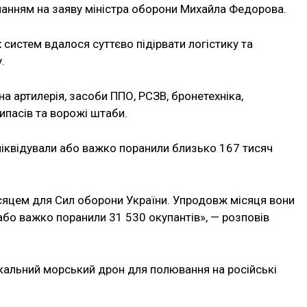
ланням на заяву міністра оборони Михайла Федорова.
 систем вдалося суттєво підірвати логістику та
.
а артилерія, засоби ППО, РСЗВ, бронетехніка,
ипасів та ворожі штаби.
 ліквідували або важко поранили близько 167 тисяч
сяцем для Сил оборони України. Упродовж місяця вони
 або важко поранили 31 530 окупантів», — розповів
кальний морський дрон для полювання на російські