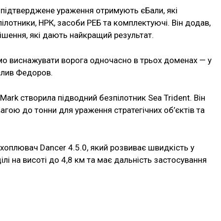
е підтверджене ураження отримують єБали, які
ілотники, НРК, засоби РЕБ та комплектуючі. Він додав,
шення, які дають найкращий результат.
о виснажувати ворога одночасно в трьох доменах — у
еслив Федоров.
Mark створила підводний безпілотник Sea Trident. Він
агою до тонни для ураження стратегічних об’єктів та
ехоплювач Dancer 4.5.0, який розвиває швидкість у
ілі на висоті до 4,8 км та має дальність застосування