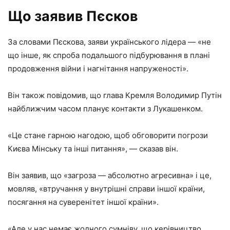
Що заявив Пєсков
За словами Пєскова, заяви українського лідера — «не
що інше, як спроба подальшого підбурювання в плані
продовження війни і нагнітання напруженості».
Він також повідомив, що глава Кремля Володимир Путін
найближчим часом планує контакти з Лукашенком.
«Це стане гарною нагодою, щоб обговорити погрози
Києва Мінську та інші питання», — сказав він.
Він заявив, що «загроза — абсолютно агресивна» і це,
мовляв, «втручання у внутрішні справи іншої країни,
посягання на суверенітет іншої країни».
«Але у нас немає жодного сумніву, що керівництво